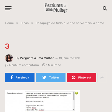
»
»
Home
Dicas
Desapega de tudo que não serve mais: a começar por objetos de casa!
3
By
Pergunte a uma Mulher
19 janeiro 2015
Nenhum comentário
1 Min Read
Facebook
Twitter
Pinterest