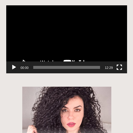
Tocador
de
vídeo
00:00
12:29