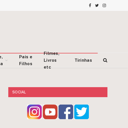
Facebook
Twitter
Instagram
Filmes,
e,
Pais e
Livros
Tirinhas
za
Filhos
etc
SOCIAL