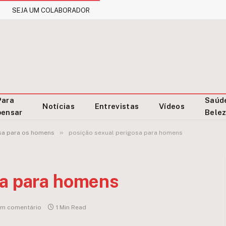
SEJA UM COLABORADOR
Para
Saúd
Notícias
Entrevistas
Vídeos
pensar
Bele
»
sa para os homens
posição sexual perigosa para homens
sa para homens
m comentário
1 Min Read