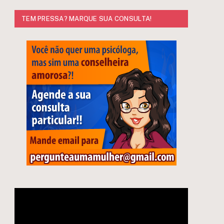
TEM PRESSA? MARQUE SUA CONSULTA!
e
Tocador
de
vídeo