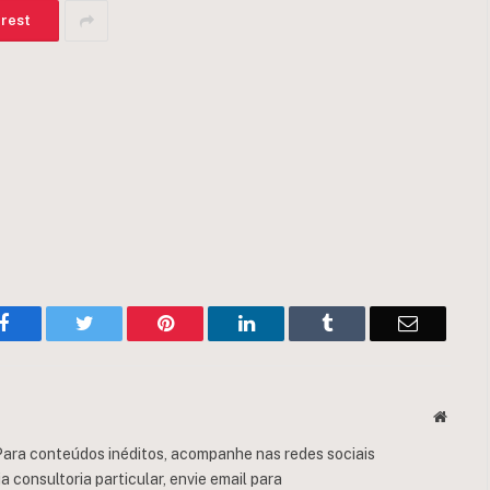
erest
Facebook
Twitter
Pinterest
LinkedIn
Tumblr
Email
Websit
ara conteúdos inéditos, acompanhe nas redes sociais
consultoria particular, envie email para