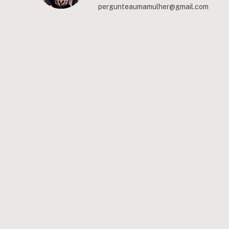
pergunteaumamulher@gmail.com