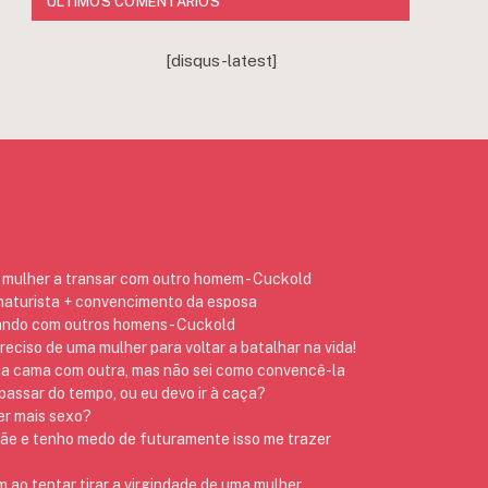
ÚLTIMOS COMENTÁRIOS
[disqus-latest]
mulher a transar com outro homem - Cuckold
 naturista + convencimento da esposa
ando com outros homens - Cuckold
preciso de uma mulher para voltar a batalhar na vida!
na cama com outra, mas não sei como convencê-la
assar do tempo, ou eu devo ir à caça?
er mais sexo?
 e tenho medo de futuramente isso me trazer
ao tentar tirar a virgindade de uma mulher