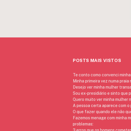
POSTS MAIS VISTOS
Te conto como convenci minha 
Minha primeira vez numa praia
Desejo ver minha mulher trans
Sou ex-presidiário e sinto que 
Quero muito ver minha mulher 
A pessoa certa aparece com o p
O que fazer quando ele não qu
Fazemos menage com minha mãe
problemas:
3 erros que os homens cometem 