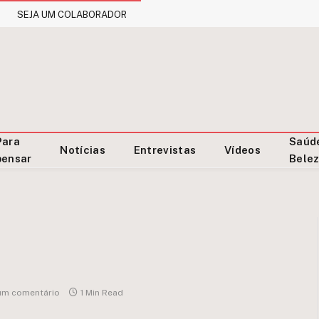
SEJA UM COLABORADOR
Para
Saúd
Notícias
Entrevistas
Vídeos
pensar
Bele
m comentário
1 Min Read