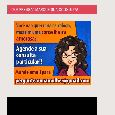
TEM PRESSA? MARQUE SUA CONSULTA!
e
Tocador
de
vídeo