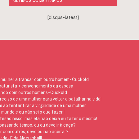
ÚLTIMOS COMENTÁRIOS
[disqus-latest]
mulher a transar com outro homem - Cuckold
 naturista + convencimento da esposa
ando com outros homens - Cuckold
preciso de uma mulher para voltar a batalhar na vida!
ao tentar tirar a virgindade de uma mulher
 mundo e eu não sei o que fazer!!
 tesão nisso, mas ela não deixa eu fazer o mesmo!
assar do tempo, ou eu devo ir à caça?
r com outros, devo ou não aceitar?
ida - E da Neguinha!!!