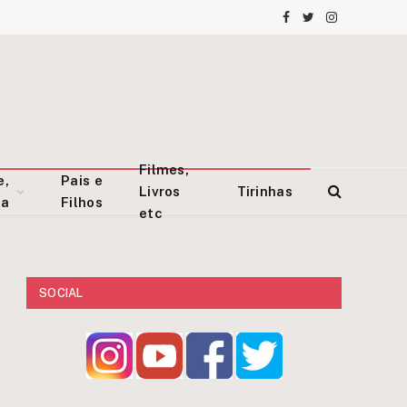
Facebook
Twitter
Instagram
Filmes,
e,
Pais e
Livros
Tirinhas
za
Filhos
etc
SOCIAL