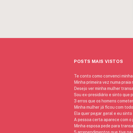
POSTS MAIS VISTOS
Te conto como convenci minha 
Minha primeira vez numa praia
Desejo ver minha mulher trans
Sou ex-presidiário e sinto que 
3 erros que os homens cometem 
Minha mulher já ficou com todo
Ela quer pegar geral e eu sinto
A pessoa certa aparece com o p
Minha esposa pede para transa
5 arrependimentos que tive na v