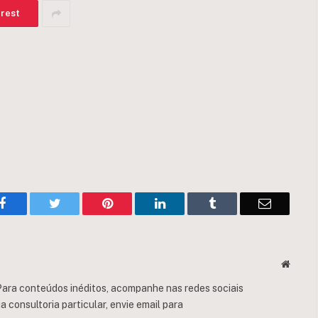
erest
Facebook
Twitter
Pinterest
LinkedIn
Tumblr
Email
Websit
ara conteúdos inéditos, acompanhe nas redes sociais
consultoria particular, envie email para