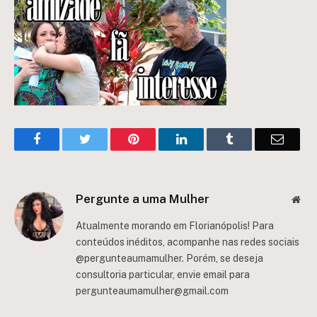
Facebook
Twitter
Pinterest
LinkedIn
Tumblr
Email
Pergunte a uma Mulher
Web
Atualmente morando em Florianópolis! Para
conteúdos inéditos, acompanhe nas redes sociais
@pergunteaumamulher. Porém, se deseja
consultoria particular, envie email para
pergunteaumamulher@gmail.com