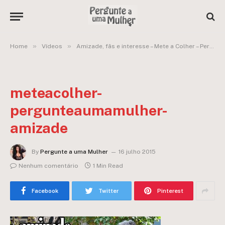
»
»
Home
Vídeos
Amizade, fãs e interesse – Mete a Colher – Pergunte a uma Mulher
meteacolher-
pergunteaumamulher-
amizade
By
Pergunte a uma Mulher
16 julho 2015
Nenhum comentário
1 Min Read
Facebook
Twitter
Pinterest