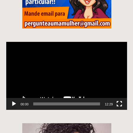
Tocador
de
vídeo
00:00
12:29