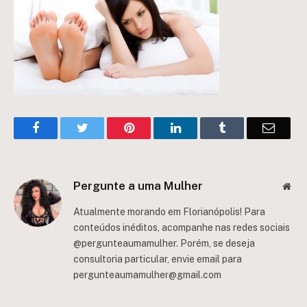
Facebook
Twitter
Pinterest
LinkedIn
Tumblr
Email
Pergunte a uma Mulher
Web
Atualmente morando em Florianópolis! Para
conteúdos inéditos, acompanhe nas redes sociais
@pergunteaumamulher. Porém, se deseja
consultoria particular, envie email para
pergunteaumamulher@gmail.com