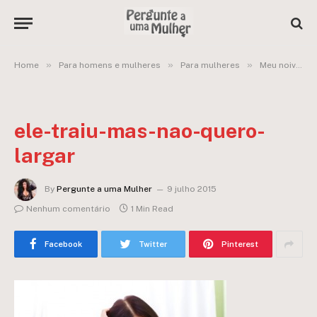
»
»
»
Home
Para homens e mulheres
Para mulheres
Meu noivo já me traiu e desmarcou o casamento por 3 vezes, mas não quero largá-lo!
ele-traiu-mas-nao-quero-
largar
By
Pergunte a uma Mulher
9 julho 2015
Nenhum comentário
1 Min Read
Facebook
Twitter
Pinterest