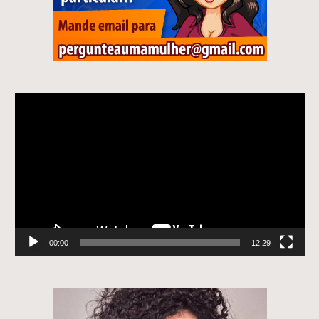
Tocador
de
vídeo
00:00
12:29