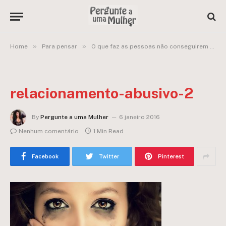
»
»
Home
Para pensar
O que faz as pessoas não conseguirem sair de um relacionamento abusivo?
relacionamento-abusivo-2
By
Pergunte a uma Mulher
6 janeiro 2016
Nenhum comentário
1 Min Read
Facebook
Twitter
Pinterest