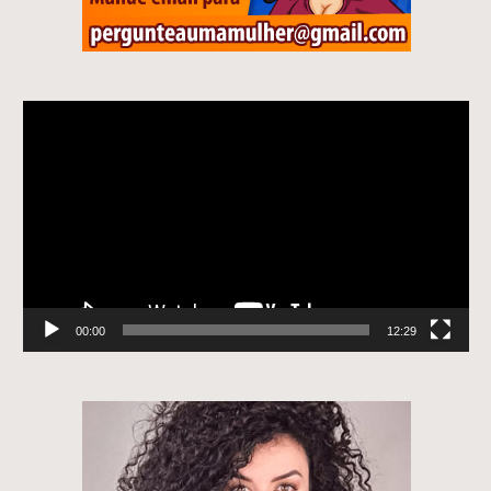
Tocador
de
vídeo
00:00
12:29