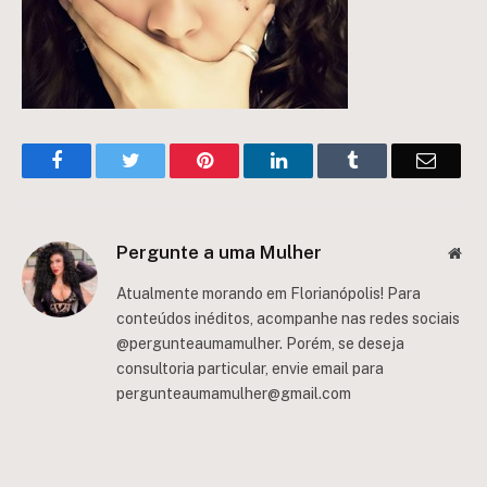
Facebook
Twitter
Pinterest
LinkedIn
Tumblr
Email
Pergunte a uma Mulher
Web
Atualmente morando em Florianópolis! Para
conteúdos inéditos, acompanhe nas redes sociais
@pergunteaumamulher. Porém, se deseja
consultoria particular, envie email para
pergunteaumamulher@gmail.com