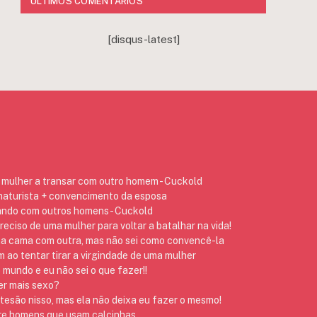
ÚLTIMOS COMENTÁRIOS
[disqus-latest]
mulher a transar com outro homem - Cuckold
 naturista + convencimento da esposa
ando com outros homens - Cuckold
preciso de uma mulher para voltar a batalhar na vida!
na cama com outra, mas não sei como convencê-la
ao tentar tirar a virgindade de uma mulher
 mundo e eu não sei o que fazer!!
er mais sexo?
 tesão nisso, mas ela não deixa eu fazer o mesmo!
re homens que usam calcinhas