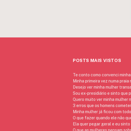
POSTS MAIS VISTOS
Te conto como convenci minha 
Minha primeira vez numa praia
Desejo ver minha mulher trans
Sou ex-presidiário e sinto que 
Quero muito ver minha mulher 
3 erros que os homens cometem 
Minha mulher já ficou com todo
O que fazer quando ele não qu
Ela quer pegar geral e eu sinto
O que as mulheres pensam sob