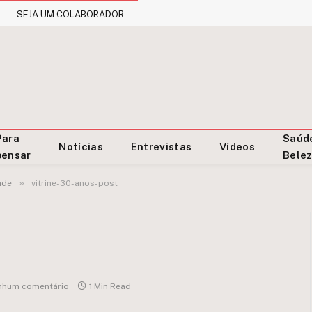
SEJA UM COLABORADOR
Para
Saúd
Notícias
Entrevistas
Vídeos
pensar
Bele
»
ade
vitrine-30-anos-post
nhum comentário
1 Min Read