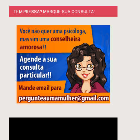
TEM PRESSA? MARQUE SUA CONSULTA!
e
Tocador
de
vídeo