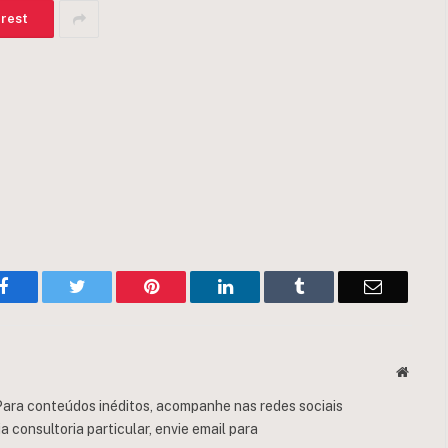
erest
Facebook
Twitter
Pinterest
LinkedIn
Tumblr
Email
Websit
ara conteúdos inéditos, acompanhe nas redes sociais
consultoria particular, envie email para