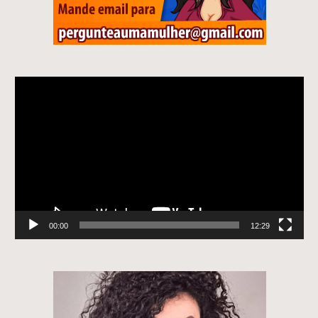
Tocador
de
vídeo
00:00
12:29