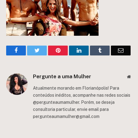
Facebook
Twitter
Pinterest
LinkedIn
Tumblr
Email
Pergunte a uma Mulher
Web
Atualmente morando em Florianópolis! Para
conteúdos inéditos, acompanhe nas redes sociais
@pergunteaumamulher. Porém, se deseja
consultoria particular, envie email para
pergunteaumamulher@gmail.com