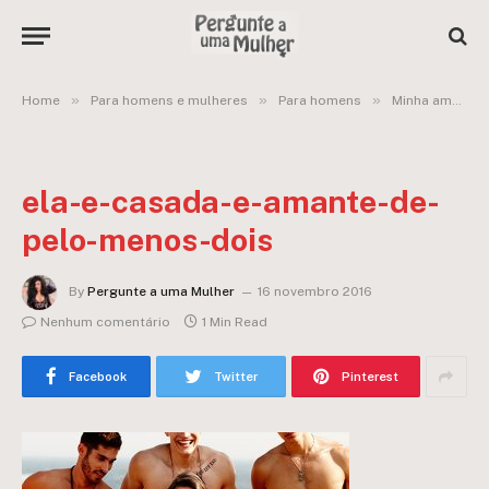
»
»
»
Home
Para homens e mulheres
Para homens
Minha amante é casada, mas ainda “me trai” com outro: pode isso?
ela-e-casada-e-amante-de-
pelo-menos-dois
By
Pergunte a uma Mulher
16 novembro 2016
Nenhum comentário
1 Min Read
Facebook
Twitter
Pinterest