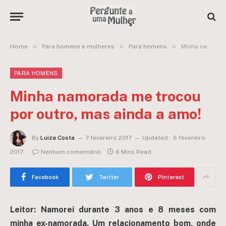
»
»
»
Home
Para homens e mulheres
Para homens
Minha namorada me trocou por outro, mas ainda a amo!
PARA HOMENS
Minha namorada me trocou
por outro, mas ainda a amo!
By
Luiza Costa
7 fevereiro 2017
Updated:
6 fevereiro
2017
Nenhum comentário
6 Mins Read
Facebook
Twitter
Pinterest
Leitor: Namorei durante 3 anos e 8 meses com
minha ex-namorada. Um relacionamento bom, onde