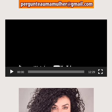
Tocador
de
vídeo
00:00
12:29