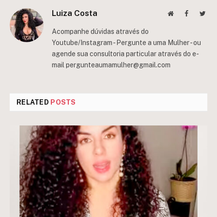
Luiza Costa
Website
Facebook
Twit
Acompanhe dúvidas através do
Youtube/Instagram - Pergunte a uma Mulher - ou
agende sua consultoria particular através do e-
mail
pergunteaumamulher@gmail.com
RELATED
POSTS