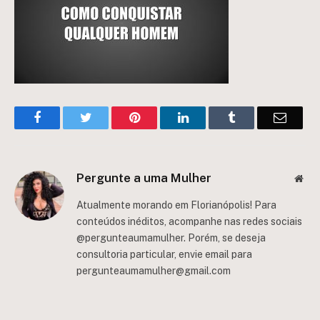
Facebook
Twitter
Pinterest
LinkedIn
Tumblr
Email
Pergunte a uma Mulher
Web
Atualmente morando em Florianópolis! Para
conteúdos inéditos, acompanhe nas redes sociais
@pergunteaumamulher. Porém, se deseja
consultoria particular, envie email para
pergunteaumamulher@gmail.com