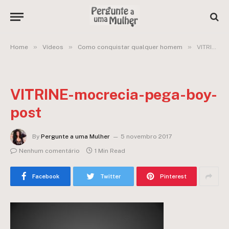
»
»
»
Home
Vídeos
Como conquistar qualquer homem
VITRINE-mocrecia-pega-boy-post
VITRINE-mocrecia-pega-boy-
post
By
Pergunte a uma Mulher
5 novembro 2017
Nenhum comentário
1 Min Read
Facebook
Twitter
Pinterest