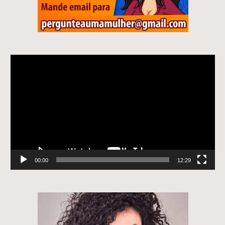
Tocador
de
vídeo
00:00
12:29