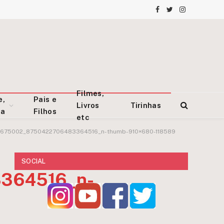
Facebook
Twitter
Instagram
Filmes,
e,
Pais e
Livros
Tirinhas
za
Filhos
etc
3675002_8750422706483364516_n-thumb-910×680-118589
SOCIAL
364516_n-