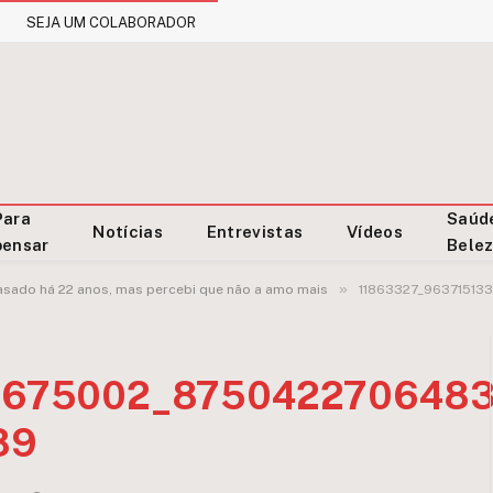
SEJA UM COLABORADOR
Para
Saúd
Notícias
Entrevistas
Vídeos
pensar
Bele
»
asado há 22 anos, mas percebi que não a amo mais
11863327_96371513
3675002_8750422706483
89