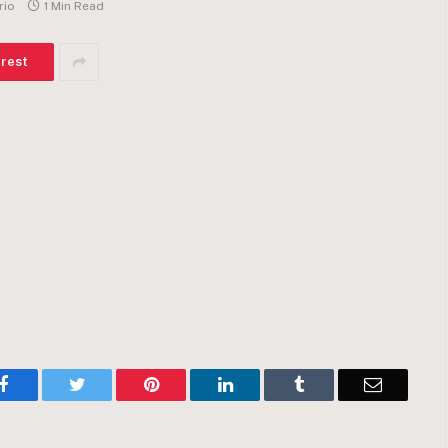
rio
1 Min Read
erest
Facebook
Twitter
Pinterest
LinkedIn
Tumblr
Email