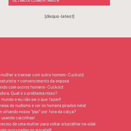
ÚLTIMOS COMENTÁRIOS
[disqus-latest]
mulher a transar com outro homem - Cuckold
 naturista + convencimento da esposa
ando com outros homens - Cuckold
dora. Qual é o problema nisso?
 mundo e eu não sei o que fazer!!
raias de nudismo e ver os homens pirados nela!
 olhando nosso "pipi" por fora da calça?
 usando calcinhas!
preciso de uma mulher para voltar a batalhar na vida!
ais procuradas no google!!!