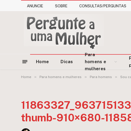
ANUNCIE
SOBRE
CONSULTAS/PERGUNTAS
Para
Home
Dicas
homens e
mulheres
»
»
»
Home
Para homens e mulheres
Para homens
Sou c
11863327_96371513
thumb-910×680-1185