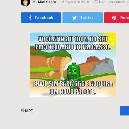
By
Mari Cobra
2 fevereiro 2018
Nenhum comentá
Facebook
Twitter
Pint
SHARE.