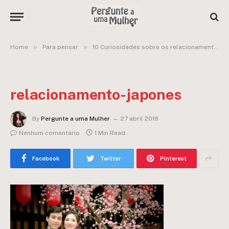
»
»
Home
Para pensar
10 Curiosidades sobre os relacionamentos dos japoneses
relacionamento-japones
By
Pergunte a uma Mulher
27 abril 2018
Nenhum comentário
1 Min Read
Facebook
Twitter
Pinterest