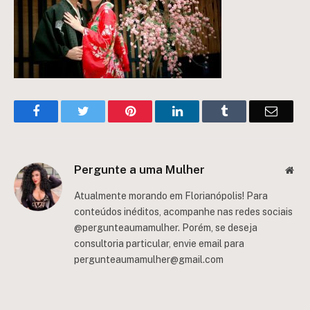
Facebook
Twitter
Pinterest
LinkedIn
Tumblr
Email
Pergunte a uma Mulher
Web
Atualmente morando em Florianópolis! Para
conteúdos inéditos, acompanhe nas redes sociais
@pergunteaumamulher. Porém, se deseja
consultoria particular, envie email para
pergunteaumamulher@gmail.com