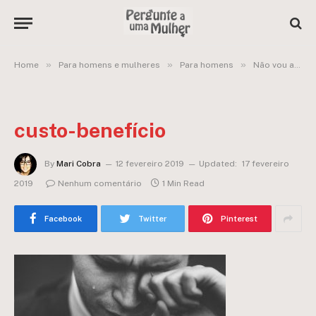
»
»
»
Home
Para homens e mulheres
Para homens
Não vou atrás, mas se ela vir não sei o que faço!
custo-benefício
By
Mari Cobra
12 fevereiro 2019
Updated:
17 fevereiro
2019
Nenhum comentário
1 Min Read
Facebook
Twitter
Pinterest