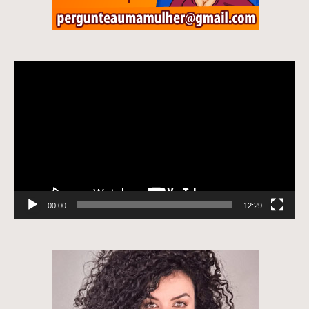
Tocador
de
vídeo
00:00
12:29