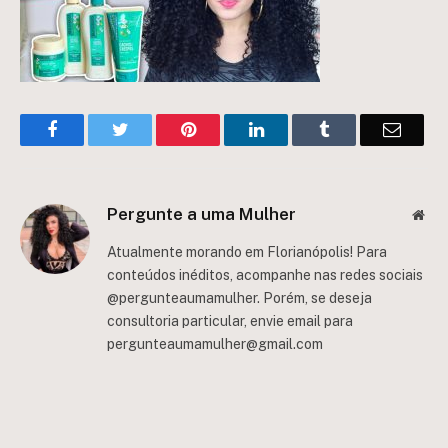
Facebook
Twitter
Pinterest
LinkedIn
Tumblr
Email
Pergunte a uma Mulher
Web
Atualmente morando em Florianópolis! Para
conteúdos inéditos, acompanhe nas redes sociais
@pergunteaumamulher. Porém, se deseja
consultoria particular, envie email para
pergunteaumamulher@gmail.com