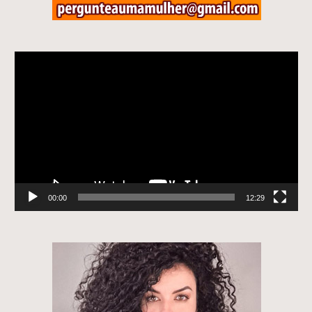
Tocador
de
vídeo
00:00
12:29