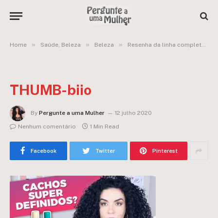
»
»
»
Home
Saúde, Beleza
Beleza
Resenha da linha completa Bio Extratus Cachos e Crespos
THUMB-biio
By
Pergunte a uma Mulher
12 julho 2020
Nenhum comentário
1 Min Read
Facebook
Twitter
Pinterest