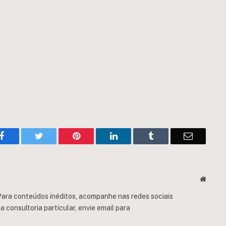
Facebook
Twitter
Pinterest
LinkedIn
Tumblr
Email
Websit
ara conteúdos inéditos, acompanhe nas redes sociais
consultoria particular, envie email para