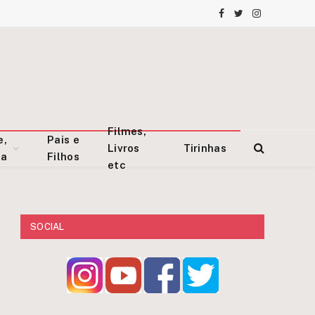
Facebook
Twitter
Instagram
Filmes,
e,
Pais e
Livros
Tirinhas
za
Filhos
etc
SOCIAL