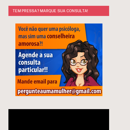
TEM PRESSA? MARQUE SUA CONSULTA!
e
Tocador
de
vídeo