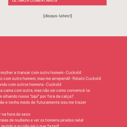
ÚLTIMOS COMENTÁRIOS
[disqus-latest]
mulher a transar com outro homem - Cuckold
do com outro homem, mas me arrependi! - Relato Cuckold
ando com outros homens - Cuckold
na cama com outra, mas não sei como convencê-la
 olhando nosso "pipi" por fora da calça?
 e tenho medo de futuramente isso me trazer
 na hora do sexo
raias de nudismo e ver os homens pirados nela!
 mundo e eu não sei o que fazer!!