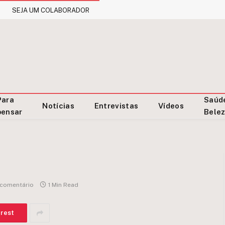
SEJA UM COLABORADOR
Para
Saúd
Notícias
Entrevistas
Vídeos
pensar
Bele
comentário
1 Min Read
erest