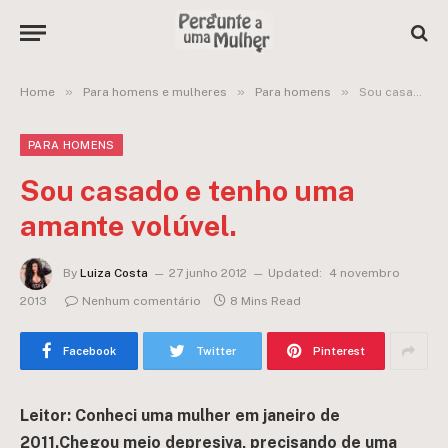
»
»
»
Home
Para homens e mulheres
Para homens
Sou casado e tenho uma amante volúvel.
PARA HOMENS
Sou casado e tenho uma
amante volúvel.
By
Luiza Costa
27 junho 2012
Updated:
4 novembro
2013
Nenhum comentário
8 Mins Read
Facebook
Twitter
Pinterest
Leitor: Conheci uma mulher em janeiro de
2011.Chegou meio depresiva, precisando de uma