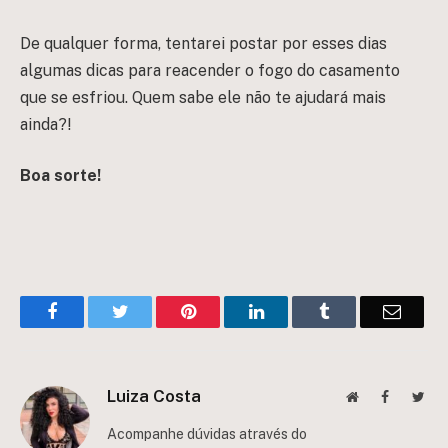
De qualquer forma, tentarei postar por esses dias
algumas dicas para reacender o fogo do casamento
que se esfriou. Quem sabe ele não te ajudará mais
ainda?!
Boa sorte!
Facebook
Twitter
Pinterest
LinkedIn
Tumblr
Email
Luiza Costa
Website
Facebook
Twit
Acompanhe dúvidas através do