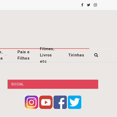
Facebook
Twitter
Instagram
Filmes,
e,
Pais e
Livros
Tirinhas
za
Filhos
etc
SOCIAL