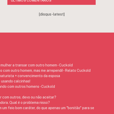
ÚLTIMOS COMENTÁRIOS
[disqus-latest]
mulher a transar com outro homem - Cuckold
do com outro homem, mas me arrependi! - Relato Cuckold
 naturista + convencimento da esposa
 usando calcinhas!
ando com outros homens - Cuckold
r com outros, devo ou não aceitar?
dora. Qual é o problema nisso?
m um feio bom caráter, do que apenas um "bonitão" para se