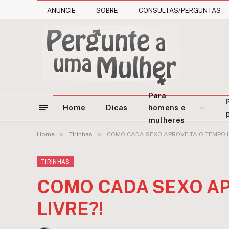
ANUNCIE
SOBRE
CONSULTAS/PERGUNTAS
Para
Home
Dicas
homens e
mulheres
»
»
Home
Tirinhas
COMO CADA SEXO APROVEITA O TEMPO L
TIRINHAS
COMO CADA SEXO AP
LIVRE?!