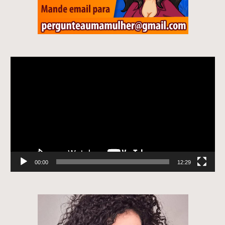
Tocador
de
vídeo
00:00
12:29