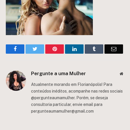
Facebook
Twitter
Pinterest
LinkedIn
Tumblr
Email
Pergunte a uma Mulher
Web
Atualmente morando em Florianópolis! Para
conteúdos inéditos, acompanhe nas redes sociais
@pergunteaumamulher. Porém, se deseja
consultoria particular, envie email para
pergunteaumamulher@gmail.com