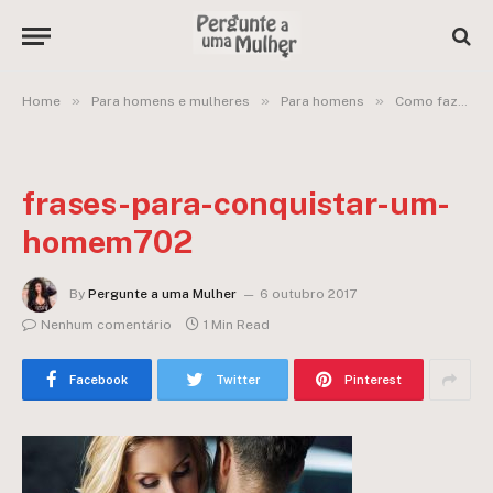
»
»
»
Home
Para homens e mulheres
Para homens
Como fazer uma mulher impossível parecer possível?
frases-para-conquistar-um-
homem702
By
Pergunte a uma Mulher
6 outubro 2017
Nenhum comentário
1 Min Read
Facebook
Twitter
Pinterest